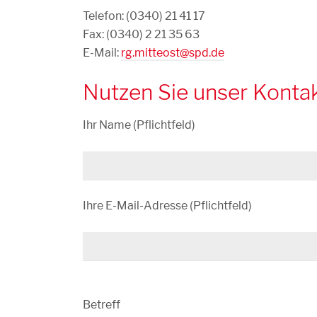
Telefon: (0340) 21 41 17
Fax: (0340) 2 21 35 63
E-Mail:
rg.mitteost@spd.de
Nutzen Sie unser Kontak
Ihr Name (Pflichtfeld)
Ihre E-Mail-Adresse (Pflichtfeld)
Bitte
Betreff
lasse