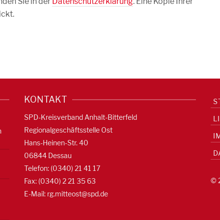
den Sie in der
Datenschutzerklärung
. Eine Kopie Ihrer
ckt.
KONTAKT
S
SPD-Kreisverband Anhalt-Bitterfeld
L
Regionalgeschäftsstelle Ost
n
I
Hans-Heinen-Str. 40
D
06844 Dessau
Telefon: (0340) 21 41 17
© 
Fax: (0340) 2 21 35 63
E-Mail:
rg.mitteost@spd.de