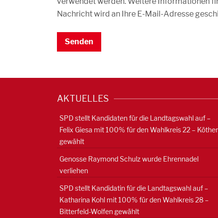
verwendet werden. Weitere Informationen fin
dieses
Nachricht wird an Ihre E-Mail-Adresse geschi
Feld
leer.
AKTUELLES
SPD stellt Kandidaten für die Landtagswahl auf –
Felix Giesa mit 100% für den Wahlkreis 22 – Köthe
gewählt
Genosse Raymond Schulz wurde Ehrennadel
verliehen
SPD stellt Kandidatin für die Landtagswahl auf –
Katharina Kohl mit 100% für den Wahlkreis 28 –
Bitterfeld-Wolfen gewählt