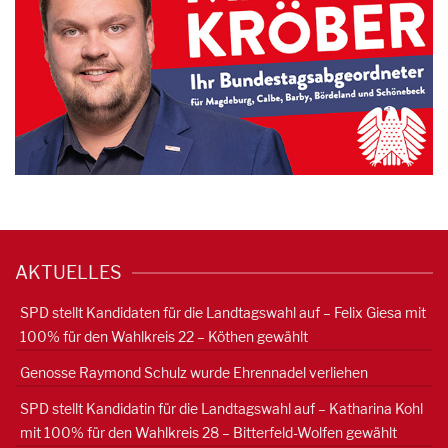
AKTUELLES
SPD stellt Kandidaten für die Landtagswahl auf – Felix Giesa mit
100% für den Wahlkreis 22 – Köthen gewählt
Genosse Raymond Schulz wurde Ehrennadel verliehen
SPD stellt Kandidatin für die Landtagswahl auf – Katharina Kohl
mit 100% für den Wahlkreis 28 – Bitterfeld-Wolfen gewählt