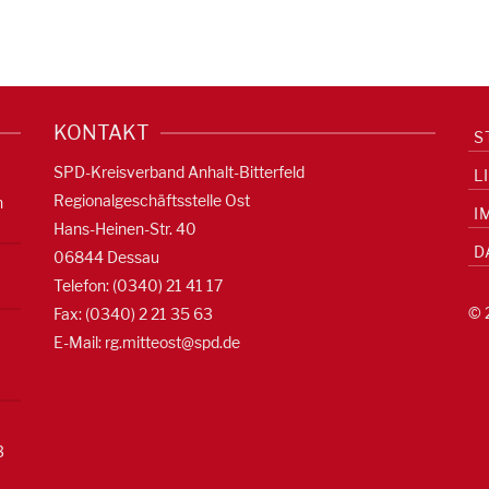
KONTAKT
S
SPD-Kreisverband Anhalt-Bitterfeld
L
Regionalgeschäftsstelle Ost
n
I
Hans-Heinen-Str. 40
D
06844 Dessau
Telefon: (0340) 21 41 17
© 
Fax: (0340) 2 21 35 63
E-Mail:
rg.mitteost@spd.de
3