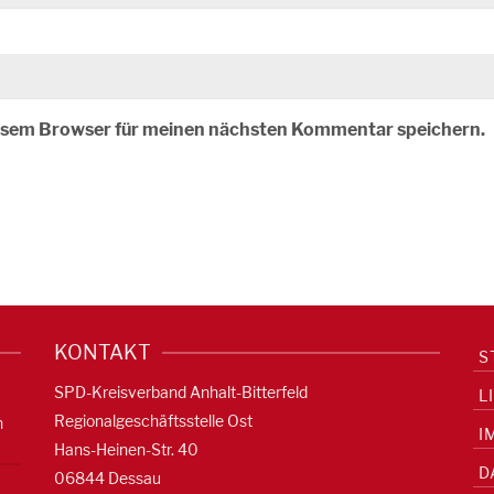
iesem Browser für meinen nächsten Kommentar speichern.
KONTAKT
S
SPD-Kreisverband Anhalt-Bitterfeld
L
Regionalgeschäftsstelle Ost
n
I
Hans-Heinen-Str. 40
D
06844 Dessau