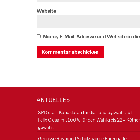
Website
Name, E-Mail-Adresse und Website in d
AKTUELLES
SPD stellt Kandidaten für die Landtagswahl auf –
Felix Giesa mit 100% für den Wahlkreis 22 – Köthe
gewählt
Genosse Raymond Schulz wurde Ehrennadel