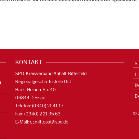
KONTAKT
S
SPD-Kreisverband Anhalt-Bitterfeld
L
Regionalgeschäftsstelle Ost
n
I
Hans-Heinen-Str. 40
D
06844 Dessau
Telefon: (0340) 21 41 17
© 
Fax: (0340) 2 21 35 63
E-Mail:
rg.mitteost@spd.de