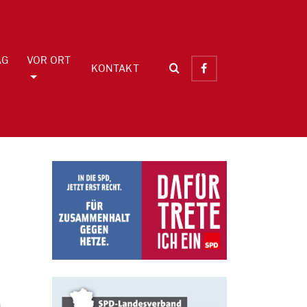
AG
VOR ORT
KONTAKT
n