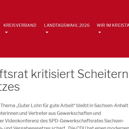
KREISVERBAND
LANDTAGSWAHL 2026
WIR IM KREIST
rat kritisiert Scheitern
tzes
Thema „Guter Lohn für gute Arbeit“ bleibt in Sachsen-Anhalt
reterinnen und Vertreter aus Gewerkschaften und
einer Videokonferenz des SPD-Gewerkschaftsrates Sachsen-
ue- und Vergabegesetzes scharf. „Die CDU hat einen moderne