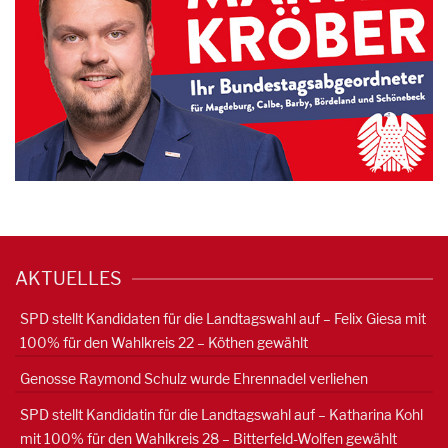
AKTUELLES
SPD stellt Kandidaten für die Landtagswahl auf – Felix Giesa mit
100% für den Wahlkreis 22 – Köthen gewählt
Genosse Raymond Schulz wurde Ehrennadel verliehen
SPD stellt Kandidatin für die Landtagswahl auf – Katharina Kohl
mit 100% für den Wahlkreis 28 – Bitterfeld-Wolfen gewählt