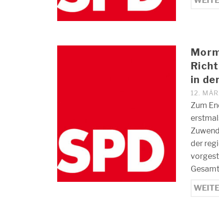
WEIT
Morm
Richt
in de
12. MÄR
Zum End
erstmal
Zuwendu
der reg
vorgest
Gesam
WEIT