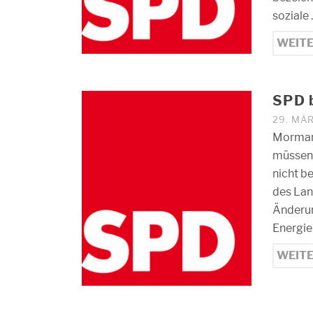
soziale
WEIT
SPD b
29. MÄ
Mormann
müssen 
nicht b
des Lan
Änderu
Energie
WEIT