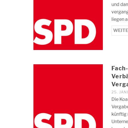
und dam
vergang
liegen 
WEIT
Fach-
Verb
Verg
25. JAN
Die Koa
Vergabe
künftig
Unterne