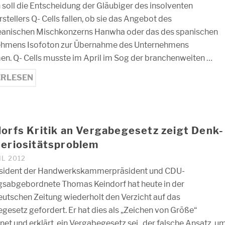
soll die Entscheidung der Gläubiger des insolventen
stellers Q- Cells fallen, ob sie das Angebot des
anischen Mischkonzerns Hanwha oder das des spanischen
ehmens Isofoton zur Übernahme des Unternehmens
n. Q- Cells musste im April im Sog der branchenweiten …
ERLESEN
orfs Kritik an Vergabegesetz zeigt Denk-
Seriositätsproblem
IL 2012
äsident der Handwerkskammerpräsident und CDU-
sabgebordnete Thomas Keindorf hat heute in der
eutschen Zeitung wiederholt den Verzicht auf das
gesetz gefordert. Er hat dies als „Zeichen von Größe“
net und erklärt, ein Vergabegesetz sei „der falsche Ansatz, u