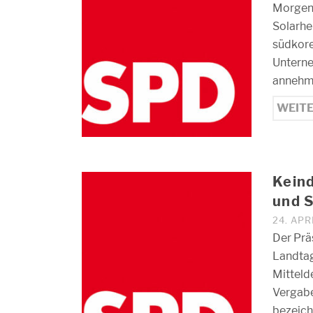
Morgen 
Solarher
südkore
Untern
annehme
WEIT
Keind
und 
24. APR
Der Pr
Landtag
Mitteld
Vergabe
bezeich