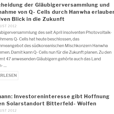
cheidung der Gläubigerversammlung und
nahme von Q- Cells durch Hanwha erlaube
iven Blick in die Zukunft
GUST 2012
ubigerversammlung des seit April insolventen Photovoltaik-
hmens Q- Cells hat heute beschlossen, das
hmeangebot des südkoreanischen Mischkonzern Hanwha
men. Damit kann Q- Cells nun für die Zukunft planen. Zu den
mt 47 anwesenden Gläubigern gehörte auch das Land
n- …
ERLESEN
ann: Investoreninteresse gibt Hoffnung
en Solarstandort Bitterfeld- Wolfen
GUST 2012