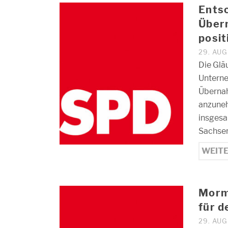
Ents
Über
posit
29. AU
Die Glä
Unterne
Überna
anzuneh
insgesa
Sachse
WEIT
Morm
für d
29. AU