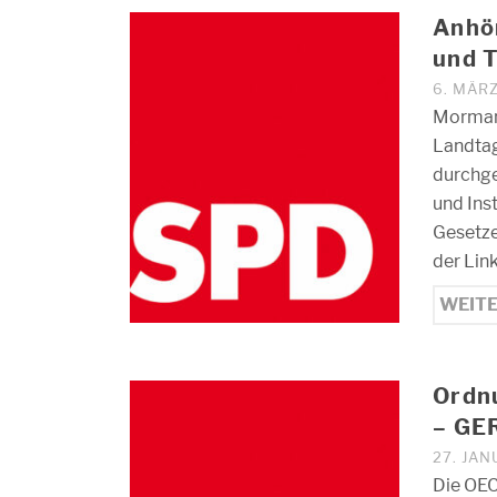
Anhör
und T
6. MÄR
Morman
Landtag
durchge
und Ins
Gesetze
der Lin
WEIT
Ordn
– GE
27. JAN
Die OECD