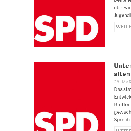
bestehe
überwin
Jugendl
WEIT
Unte
alte
28. MÄ
Das sta
Entwick
Bruttoi
gewachs
Spreche