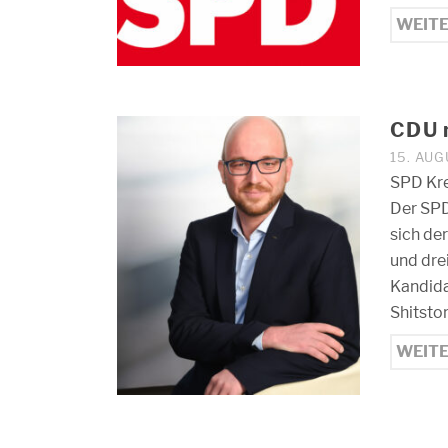
WEIT
CDU 
15. AUG
SPD Kre
Der SPD
sich de
und dre
Kandida
Shitsto
WEIT