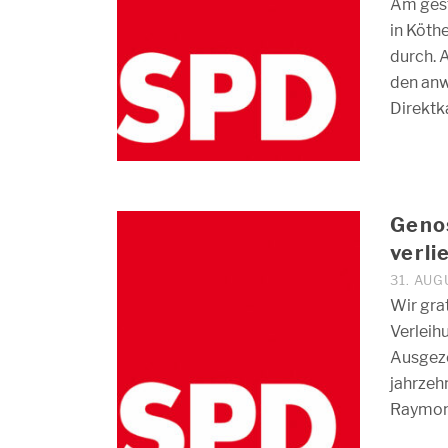
Am gest
in Köth
durch. 
den an
Direktk
Geno
verli
31. AU
Wir gra
Verleih
Ausgeze
jahrzeh
Raymo