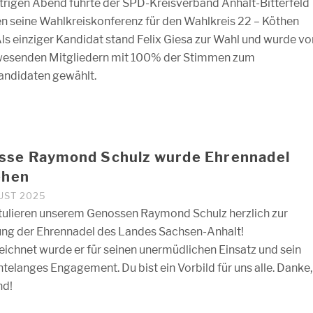
rigen Abend führte der SPD-Kreisverband Anhalt-Bitterfeld
en seine Wahlkreiskonferenz für den Wahlkreis 22 – Köthen
Als einziger Kandidat stand Felix Giesa zur Wahl und wurde vo
wesenden Mitgliedern mit 100% der Stimmen zum
andidaten gewählt.
sse Raymond Schulz wurde Ehrennadel
ehen
GUST 2025
tulieren unserem Genossen Raymond Schulz herzlich zur
ung der Ehrennadel des Landes Sachsen-Anhalt!
ichnet wurde er für seinen unermüdlichen Einsatz und sein
ntelanges Engagement. Du bist ein Vorbild für uns alle. Danke,
nd!