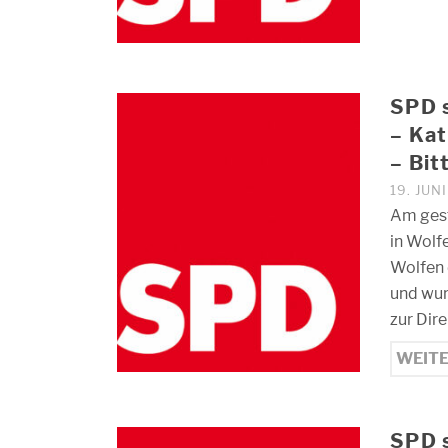
SPD s
– Kat
– Bit
19. JUN
Am gest
in Wolf
Wolfen 
und wur
zur Dir
WEIT
SPD s