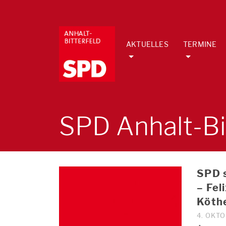
AKTUELLES
TERMINE
SPD Anhalt-Bi
SPD s
– Fel
Köth
4. OKT