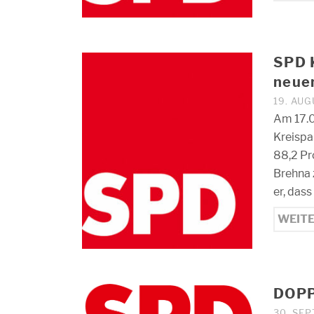
SPD K
neue
19. AU
Am 17.0
Kreispa
88,2 Pr
Brehna 
er, das
WEIT
DOPP
30. SE