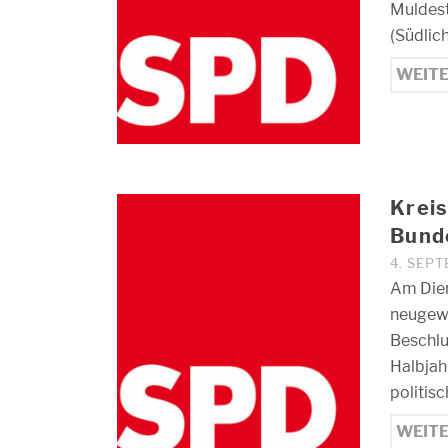
Muldest
(Südlic
WEIT
Kreis
Bund
4. SEP
Am Dien
neugewä
Beschlu
Halbjah
politis
WEIT