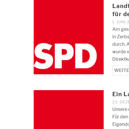
Landt
für d
1. JUNI
Am gest
in Zerb
durch. 
wurde 
Direktk
WEIT
Ein L
23. DE
Unsere 
Für den
Eigendo