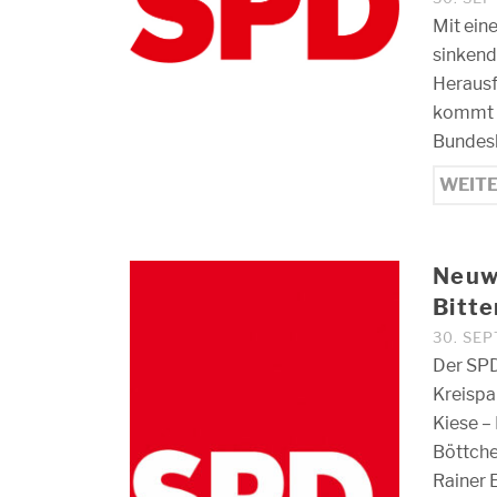
Mit ein
sinkend
Herausf
kommt g
Bundesk
WEIT
Neuw
Bitte
30. SE
Der SPD
Kreispa
Kiese –
Böttche
Rainer 